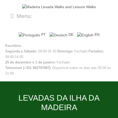
Menu:
PT
DE
EN
Escritório
Segunda a Sábado:
09:00-16:30
Domingo:
Fechado
Feriados:
09:00-14:00
25 de dezembro e 1 de janeiro:
Fechado
Telemóvel (+351 962797887):
Disponível todos os dias das 09:00 às
21:00.
LEVADAS DA ILHA DA
MADEIRA